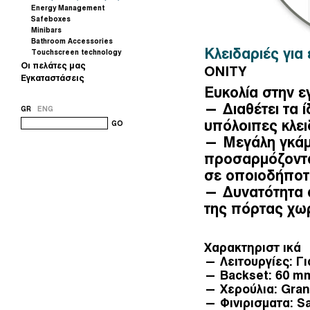
Energy Management
Safeboxes
Minibars
Bathroom Accessories
Κλειδαριές για
Touchscreen technology
Οι πελάτες μας
ONITY
Εγκαταστάσεις
Ευκολία στην 
— Διαθέτει τα ί
GR
ENG
υπόλοιπες κλει
GO
— Μεγάλη γκάμα
προσαρμόζοντ
σε οποιοδήποτ
— Δυνατότητα α
της πόρτας χωρ
Χαρακτηριστ ικά
— Λειτουργίες: Γι
— Backset: 60 m
— Χερούλια: Gran
— Φινιρισματα: Sa